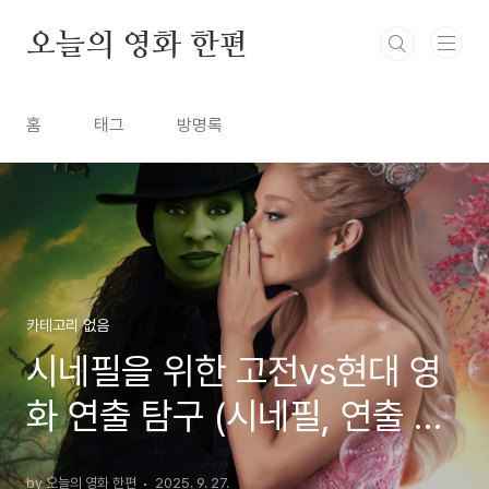
본문 바로가기
오늘의 영화 한편
홈
태그
방명록
카테고리 없음
시네필을 위한 고전vs현대 영
화 연출 탐구 (시네필, 연출 비
교, 명작 분석)
by 오늘의 영화 한편
2025. 9. 27.