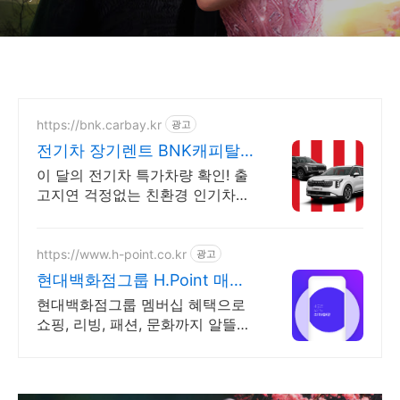
https://bnk.carbay.kr
광고
전기차 장기렌트 BNK캐피탈
전기차 인기모델 타임특가
이 달의 전기차 특가차량 확인! 출
고지연 걱정없는 친환경 인기차량
선점. 전기차 전성시대! 두 마리 토
끼 잡는 전기차 인기차량 장기렌트
로 선점하자!
https://www.h-point.co.kr
광고
현대백화점그룹 H.Point 매일
최대 5천 포인트 적립
현대백화점그룹 멤버십 혜택으로
쇼핑, 리빙, 패션, 문화까지 알뜰하
게 즐기세요!